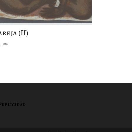
areja (II)
5,00
€
Publicidad