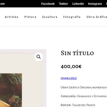
.com
Facebook
Twitter
Linkedin
Instagram
Artistas
Pintura
Escultura
Fotografía
Obra Gráfic
Sin título
400,00
€
OUKA LEELE
Obra Gráfica Original numerada y
Categoría:
Grabados y Estampas
Editor:
Taller del Prado