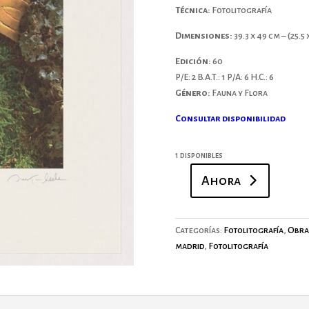
Técnica:
Fotolitografía
Dimensiones:
39.3 x 49 cm – (25.
Edición:
60
P/E: 2
B.A.T.: 1
P/A: 6
H.C.: 6
Género:
Fauna y Flora
Consultar disponibilidad
1 disponibles
Ahora
Sin
título
cantidad
Categorías:
Fotolitografía
,
Obra
madrid
,
Fotolitografía