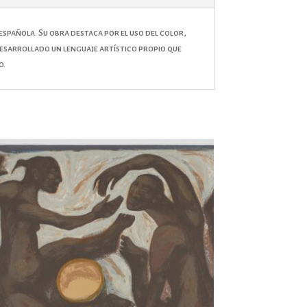
spañola. Su obra destaca por el uso del color,
 desarrollado un lenguaje artístico propio que
o.