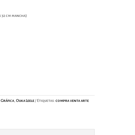
5 x 32 cm mancha)
 Gráfica
,
Ouka Leele
Etiquetas:
compra venta arte