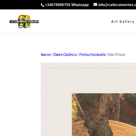
+34678996755 Whatsapp
info@cafeconvertes
Art Gallery
Inicio
/
Obra Gráfica
/
Fotolitografía
/ Sin título