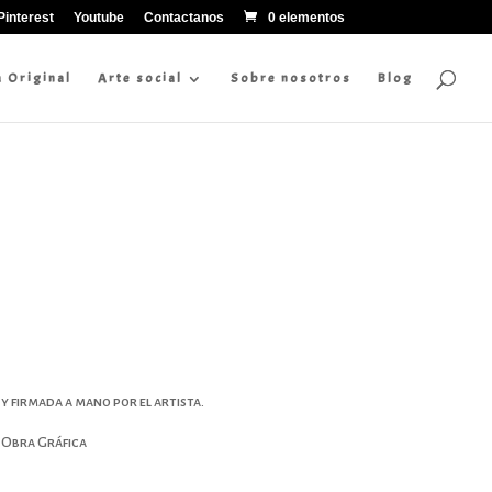
Pinterest
Youtube
Contactanos
0 elementos
a Original
Arte social
Sobre nosotros
Blog
 firmada a mano por el artista.
 Obra Gráfica