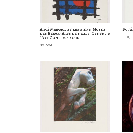
Aimé Maeght et les siens. Musee
Botá
des Beaux- Arts de nimes. Centre d
´Art Contemporain
600,
80,00
€