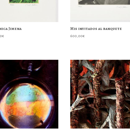
nica Jimena
Mis invitados al banquete
00
€
600,00
€