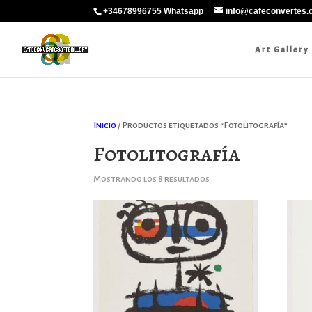
+34678996755 Whatsapp
info@cafeconvertes
Art Gallery
Inicio
/ Productos etiquetados “Fotolitografía”
Fotolitografía
Ordenado
Mostrando los 8 resultados
por
los
últimos