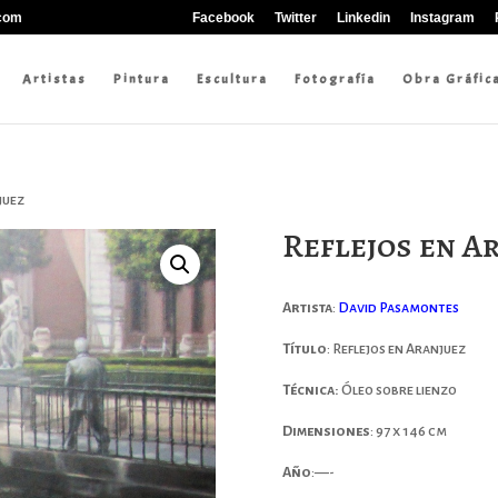
.com
Facebook
Twitter
Linkedin
Instagram
Artistas
Pintura
Escultura
Fotografía
Obra Gráfic
juez
Reflejos en A
Artista
:
David Pasamontes
Título
: Reflejos en Aranjuez
Técnica:
Óleo sobre lienzo
Dimensiones
: 97 x 146 cm
Año
:—-