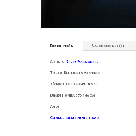
Descripción
Valoraciones (0)
Artista
:
David Pasamontes
Título
: Reflejos en Aranjuez
Técnica:
Óleo sobre lienzo
Dimensiones
: 97 x 146 cm
Año
:—-
Consultar disponibilidad.