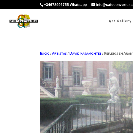
+34678996755 Whatsapp
info@cafeconvertes
Art Gallery
Inicio
/
Artistas
/
David Pasamontes
/ Reflejos en Aran