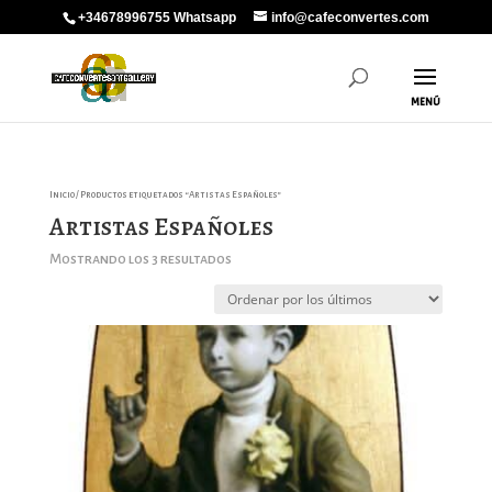
+34678996755 Whatsapp
info@cafeconvertes.com
Inicio
/ Productos etiquetados “Artistas Españoles”
Artistas Españoles
Ordenado
Mostrando los 3 resultados
por
los
últimos