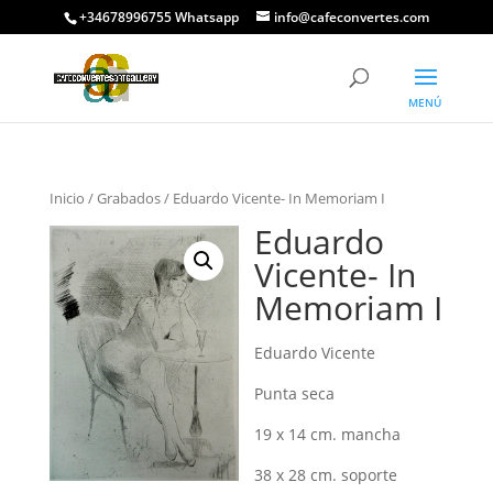
+34678996755 Whatsapp
info@cafeconvertes.com
Inicio
/
Grabados
/ Eduardo Vicente- In Memoriam I
Eduardo
Vicente- In
Memoriam I
Eduardo Vicente
Punta seca
19 x 14 cm. mancha
38 x 28 cm. soporte