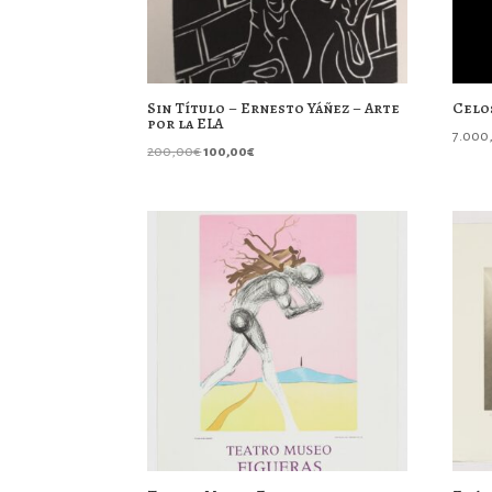
Sin Título – Ernesto Yáñez – Arte
Celo
por la ELA
7.000
El
El
200,00
€
100,00
€
precio
precio
original
actual
era:
es:
200,00€.
100,00€.