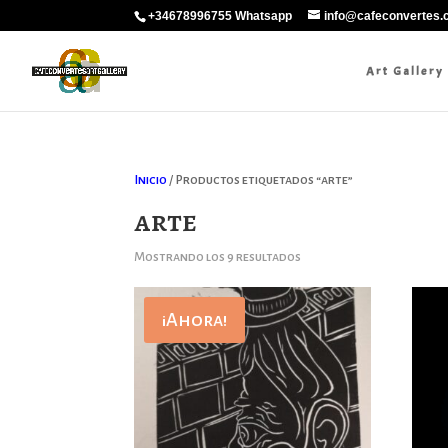
+34678996755 Whatsapp
info@cafeconvertes
Art Gallery
Inicio
/ Productos etiquetados “arte”
arte
Ordenado
Mostrando los 9 resultados
por
los
¡Ahora!
últimos