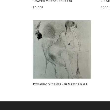
Teatro Museo Figueras
El A
90,00
€
1.300
Eduardo Vicente- In Memoriam I