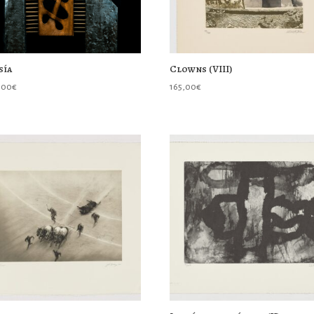
sía
Clowns (VIII)
,00
€
165,00
€