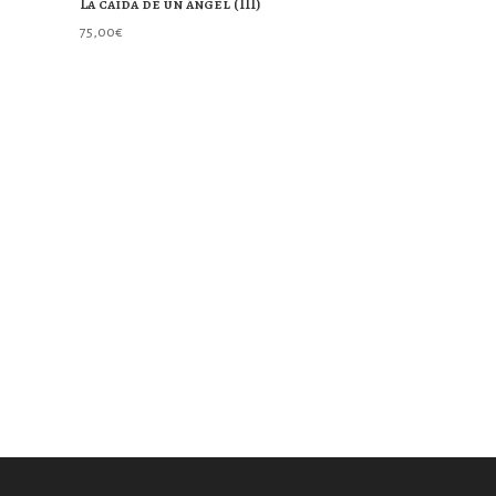
La caída de un ángel (III)
75,00
€