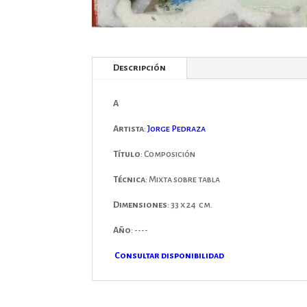
Descripción
A
Artista
:
Jorge Pedraza
Título
: Composición
Técnica
: Mixta sobre tabla
Dimensiones
: 33 x 24 cm.
Año
: ----
Consultar disponibilidad