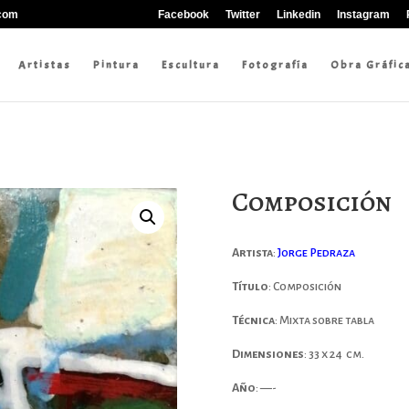
.com
Facebook
Twitter
Linkedin
Instagram
Artistas
Pintura
Escultura
Fotografía
Obra Gráfic
Composición
Artista
:
Jorge Pedraza
Título
: Composición
Técnica
: Mixta sobre tabla
Dimensiones
: 33 x 24 cm.
Año
: —-