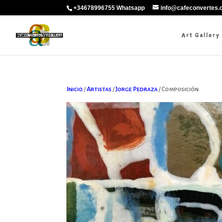
+34678996755 Whatsapp
info@cafeconvertes
Art Gallery
Inicio
/
Artistas
/
Jorge Pedraza
/ Composición