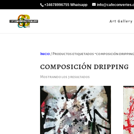
+34678996755 Whatsapp
info@cafeconvertes
Art Gallery
Inicio
/ Productos etiquetados “composición drippin
composición dripping
Ordenado
Mostrando los 3 resultados
por
los
últimos