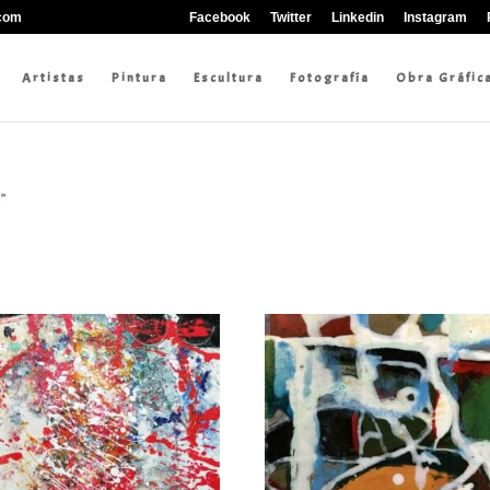
.com
Facebook
Twitter
Linkedin
Instagram
Artistas
Pintura
Escultura
Fotografía
Obra Gráfic
g”