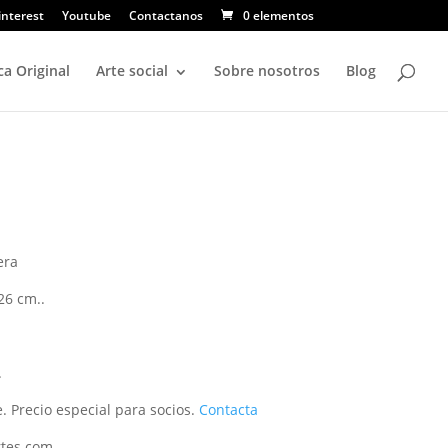
interest
Youtube
Contactanos
0 elementos
ca Original
Arte social
Sobre nosotros
Blog
era
26 cm..
.
. Precio especial para socios.
Contacta
rtes.com