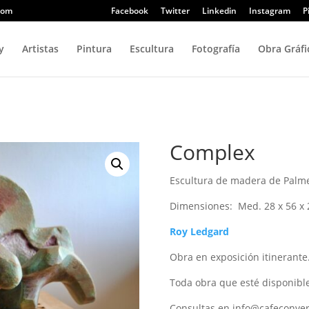
com
Facebook
Twitter
Linkedin
Instagram
P
y
Artistas
Pintura
Escultura
Fotografía
Obra Gráfi
Complex
Escultura de madera de Palm
Dimensiones: Med. 28 x 56 x 
Roy Ledgard
Obra en exposición itinerante
Toda obra que esté disponible
Consultas en info@cafeconve