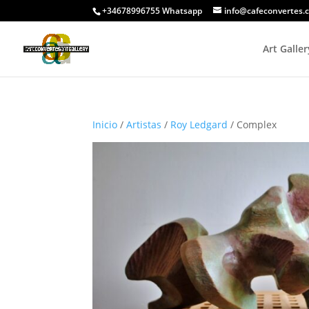
+34678996755 Whatsapp
info@cafeconvertes.
Art Galler
Inicio
/
Artistas
/
Roy Ledgard
/ Complex