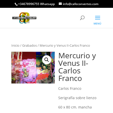
+34678996755 Whatsapp
info@cafeconvertes.com
Inicio
/
Grabados
/ Mercurio y Venus II-Carlos Franco
Mercurio y
Venus II-
Carlos
Franco
Carlos Franco
Serigrafía sobre lienzo
60 x 80 cm. mancha