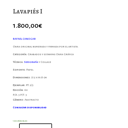
Lavapiés I
1.800,00
€
RAFAEL CANOGAR
Obra original numerada y firmada por el artista.
Categoría:
Grabados y estampas Obra Gráfica
Técnica:
Serigrafía
y Collage
Soporte:
Papel
Dimensiones:
77.2 x 111.8 cm
Ejemplar:
P.T. 2/3
Edición:
60
P/A: 3
P/T: 3
Género:
Abstracto
Consultar disponibilidad
1 disponibles