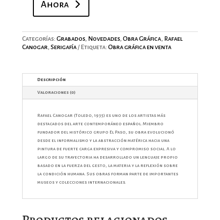
Ahora
Lavapiés
I
cantidad
Categorías:
Grabados
,
Novedades
,
Obra Gráfica
,
Rafael
Canogar
,
Serigafía
Etiqueta:
Obra gráfica en venta
Descripción
Valoraciones (0)
Rafael Canogar
(Toledo, 1935) es uno de los artistas más
destacados del arte contemporáneo español. Miembro
fundador del histórico grupo El Paso, su obra evolucionó
desde el informalismo y la abstracción matérica hacia una
pintura de fuerte carga expresiva y compromiso social. A lo
largo de su trayectoria ha desarrollado un lenguaje propio
basado en la fuerza del gesto, la materia y la reflexión sobre
la condición humana. Sus obras forman parte de importantes
museos y colecciones internacionales.
Productos relacionados