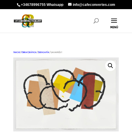
+34678996755 Whatsapp
info@cafeconvertes.com
Inicio
/
Obra Gráfica
/
Serigafía
/ Lavapiés I