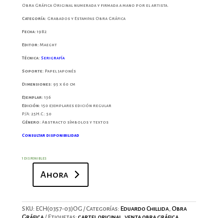
Obra Gráfica Original numerada y firmada a mano por el artista.
Categoría:
Grabados y Estampas Obra Gráfica
Fecha:
1982
Editor:
Maeght
Técnica:
Serigrafía
Soporte:
Papel japonés
Dimensiones:
95 x 60 cm
Ejemplar:
136
Edición:
150 ejemplares edición regular
P/A: 25
H.C.: 50
Género:
Abstracto símbolos y textos
Consultar disponibilidad
1 disponibles
Ahora
Bilbao
–
Mundial
1982
SKU:
ECH(0357-03)OG
Categorías:
Eduardo Chillida
,
Obra
cantidad
Gráfica
Etiquetas:
cartel original
,
venta obra gráfica