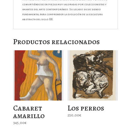
convirtiéndose en piezas muy valoradas por coleccionistas y
amantes del arte contemporáneo. Su legado sigue siendo
fundamental para comprender la evolución de la escultura
abstracta del siglo XX.
Productos relacionados
Cabaret
Los perros
amarillo
250,00
€
345,00
€