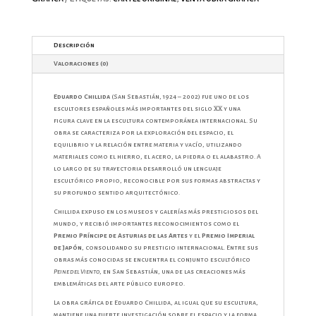
Descripción
Valoraciones (0)
Eduardo Chillida
(San Sebastián, 1924 – 2002) fue uno de los
escultores españoles más importantes del siglo XX y una
figura clave en la escultura contemporánea internacional. Su
obra se caracteriza por la exploración del espacio, el
equilibrio y la relación entre materia y vacío, utilizando
materiales como el hierro, el acero, la piedra o el alabastro. A
lo largo de su trayectoria desarrolló un lenguaje
escultórico propio, reconocible por sus formas abstractas y
su profundo sentido arquitectónico.
Chillida expuso en los museos y galerías más prestigiosos del
mundo, y recibió importantes reconocimientos como el
Premio Príncipe de Asturias de las Artes
y el
Premio Imperial
de Japón
, consolidando su prestigio internacional. Entre sus
obras más conocidas se encuentra el conjunto escultórico
Peine del Viento
, en San Sebastián, una de las creaciones más
emblemáticas del arte público europeo.
La obra gráfica de Eduardo Chillida, al igual que su escultura,
mantiene una fuerte investigación sobre el espacio y la forma,