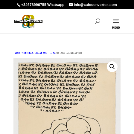
+34678996755 Whatsapp
info@cafeconvertes.com
Inicio
/
Artistas
/
Eduardo Chillida
/ Bilbao – Mundial 1982