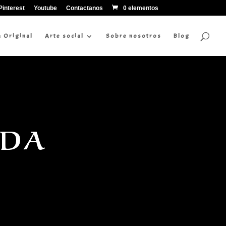
Pinterest
Youtube
Contactanos
0 elementos
a Original
Arte social
Sobre nosotros
Blog
IDA