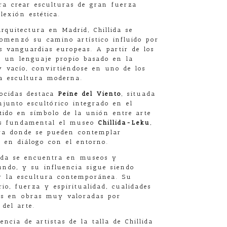
ra crear esculturas de gran fuerza
lexión estética.
arquitectura en Madrid, Chillida se
comenzó su camino artístico influido por
as vanguardias europeas. A partir de los
ó un lenguaje propio basado en la
 vacío, convirtiéndose en uno de los
la escultura moderna.
ocidas destaca
Peine del Viento
, situada
junto escultórico integrado en el
tido en símbolo de la unión entre arte
es fundamental el museo
Chillida-Leku
,
bra donde se pueden contemplar
 en diálogo con el entorno.
lida se encuentra en museos y
undo, y su influencia sigue siendo
r la escultura contemporánea. Su
rio, fuerza y espiritualidad, cualidades
as en obras muy valoradas por
del arte.
sencia de artistas de la talla de Chillida