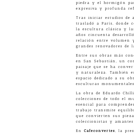
piedra y el hormigón pa
expresiva y profunda ref
Tras iniciar estudios de 
trasladó a París, donde 
la escultura clásica y l
años cincuenta desarroll
relación entre volumen y
grandes renovadores de 
Entre sus obras más con
en San Sebastián, un con
paisaje que se ha conver
y naturaleza. También 
espacio dedicado a su o
esculturas monumentales
La obra de Eduardo Chil
colecciones de todo el m
esencial para comprende
trabajo transmite equilib
que convierten sus piez
coleccionistas y amantes 
En
Cafeconvertes
, la pre