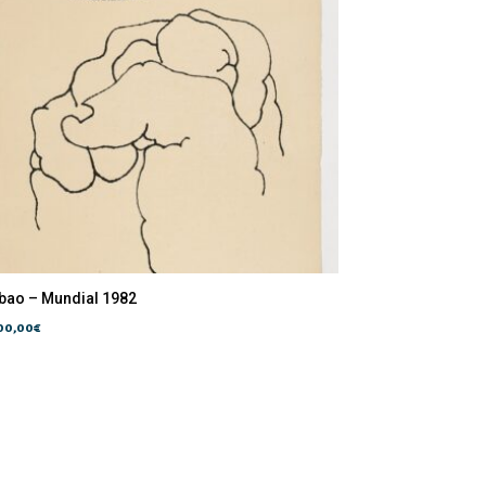
lbao – Mundial 1982
500,00
€