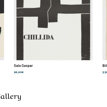
Sala Gaspar
Bi
90,00
€
5.
allery