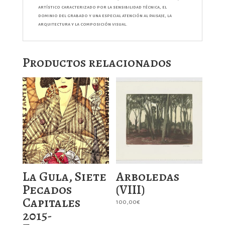
artístico caracterizado por la sensibilidad técnica, el
dominio del grabado y una especial atención al paisaje, la
arquitectura y la composición visual.
Productos relacionados
La Gula, Siete
Arboledas
Pecados
(VIII)
Capitales
100,00
€
2015-