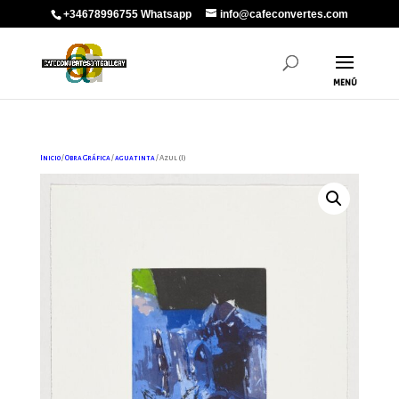
+34678996755 Whatsapp
info@cafeconvertes.com
Inicio
/
Obra Gráfica
/
aguatinta
/ Azul (I)