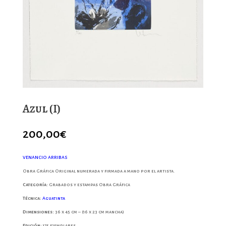
Azul (I)
200,00
€
VENANCIO ARRIBAS
Obra Gráfica Original numerada y firmada a mano por el artista.
Categoría:
Grabados y estampas Obra Gráfica
Técnica:
Aguatinta
Dimensiones:
36 x 45 cm – (16 x 23 cm mancha)
Edición:
175 ejemplares