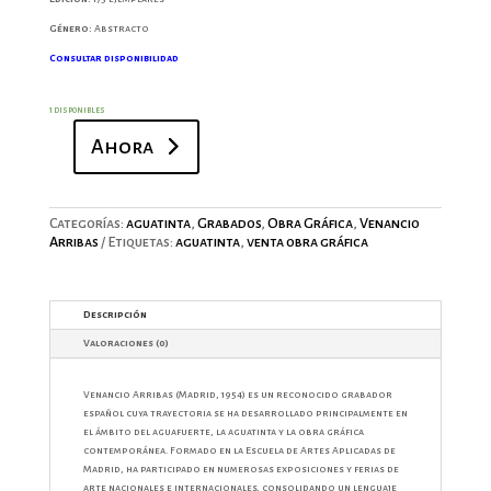
Género:
Abstracto
Consultar disponibilidad
1 disponibles
Ahora
Azul
(I)
cantidad
Categorías:
aguatinta
,
Grabados
,
Obra Gráfica
,
Venancio
Arribas
Etiquetas:
aguatinta
,
venta obra gráfica
Descripción
Valoraciones (0)
Venancio Arribas
(Madrid, 1954) es un reconocido grabador
español cuya trayectoria se ha desarrollado principalmente en
el ámbito del aguafuerte, la aguatinta y la obra gráfica
contemporánea. Formado en la Escuela de Artes Aplicadas de
Madrid, ha participado en numerosas exposiciones y ferias de
arte nacionales e internacionales, consolidando un lenguaje