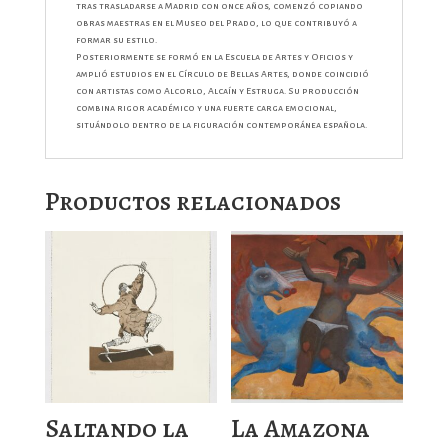
tras trasladarse a Madrid con once años, comenzó copiando
obras maestras en el Museo del Prado, lo que contribuyó a
formar su estilo.
Posteriormente se formó en la Escuela de Artes y Oficios y
amplió estudios en el Círculo de Bellas Artes, donde coincidió
con artistas como Alcorlo, Alcaín y Estruga. Su producción
combina rigor académico y una fuerte carga emocional,
situándolo dentro de la figuración contemporánea española.
Productos relacionados
Saltando la
La Amazona