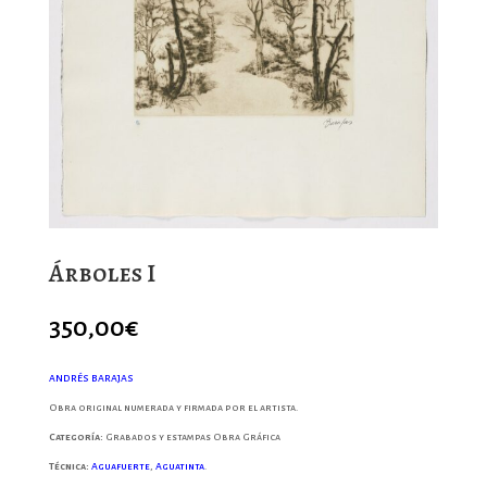
Árboles I
350,00
€
ANDRÉS BARAJAS
Obra original numerada y firmada por el artista.
Categoría:
Grabados y estampas Obra Gráfica
Técnica:
Aguafuerte
,
Aguatinta
.