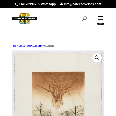
+34678996755 Whatsapp
info@cafeconvertes.com
Inicio
/
Obra Gráfica
/
aguatinta
/ Árboles I