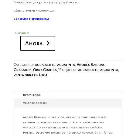
Dimensiones:
70 x 53 cm – (44 x 32.5 cm mancha)
Género:
Paisaje y Naturaleza
Consultar disponibilidad
1 disponibles
Ahora
Árboles
I
cantidad
Categorías:
aguafuerte
,
aguatinta
,
Andrés Barajas
,
Grabados
,
Obra Gráfica
Etiquetas:
aguafuerte
,
aguatinta
,
venta obra gráfica
Descripción
Valoraciones (0)
Andrés Barajas
fue un pintor, grabador y dibujante español
reconocido por su gran dominio técnico y por una obra
marcada por una sensibilidad expresionista de carácter
poético. Desde muy joven mostró una clara vocación artística;