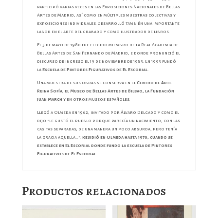
participó varias veces en las Exposiciones Nacionales de Bellas
Artes de Madrid, así como en múltiples muestras colectivas y
exposiciones individuales. Desarrolló también una importante
labor en el arte del grabado y como ilustrador de libros.
El 5 de mayo de 1980 fue elegido miembro de la Real Academia de
Bellas Artes de San Fernando de Madrid, e donde pronunció el
discurso de ingreso el 19 de noviembre de 1983. En 1993 fundó
la
Escuela de Pintores Figurativos de El Escorial
.
Una muestra de sus obras se conserva en el
Centro de Arte
Reina Sofía, el Museo de Bellas Artes de Bilbao, la Fundación
Juan March
y en otros museos españoles.
Llegó a Olmeda en 1962, invitado por Álvaro Delgado y como el
dijo “le gustó el pueblo porque parecía un nacimiento, con las
casitas separadas, de una manera un poco absurda, pero tenía
la gracia aquella…”.
Residió en Olmeda hasta 1970, cuando se
establece en El Escorial donde fundo la escuela de Pintores
Figurativos de El Escorial.
Productos relacionados