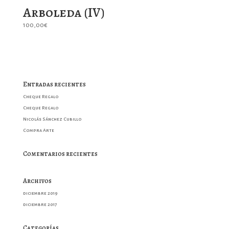
Arboleda (IV)
100,00
€
Entradas recientes
Cheque Regalo
Cheque Regalo
Nicolás Sánchez Cubillo
Compra Arte
Comentarios recientes
Archivos
diciembre 2019
diciembre 2017
Categorías