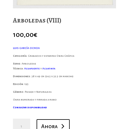
Arboledas (VIII)
100,00
€
LUIS GARCÍA OCHOA
Categoría:
Grabados y estampas Obra Gráfica
Serie:
Arboledas
Técnica:
Aguafuerte
y
Aguatinta
Dimensiones:
38 x 49 cm (24.5 x 32.5 cm mancha)
Edición:
195
Género:
Paisaje y Naturaleza
Obra numerada y firmada a mano
Consultar disponibilidad
Arboledas
Ahora
(VIII)