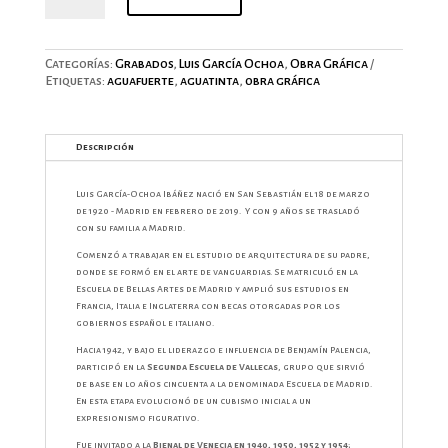
cantidad
Categorías:
Grabados
,
Luis García Ochoa
,
Obra Gráfica
Etiquetas:
aguafuerte
,
aguatinta
,
obra gráfica
Descripción
Luis García-Ochoa Ibáñez nació en San Sebastián el 18 de marzo
de 1920 - Madrid en febrero de 2019. Y con 9 años se trasladó
con su familia a Madrid.
Comenzó a trabajar en el estudio de arquitectura de su padre,
donde se formó en el arte de vanguardias. Se matriculó en la
Escuela de Bellas Artes de Madrid y amplió sus estudios en
Francia, Italia e Inglaterra con becas otorgadas por los
gobiernos español e italiano.
Hacia 1942, y bajo el liderazgo e influencia de Benjamín Palencia,
participó en la
Segunda Escuela de Vallecas
, grupo que sirvió
de base en lo años cincuenta a la denominada Escuela de Madrid.
​En esta etapa evolucionó de un cubismo inicial a un
expresionismo figurativo. ​
Fue invitado a la
Bienal de Venecia en 1940, 1950, 1952 y 1954
;