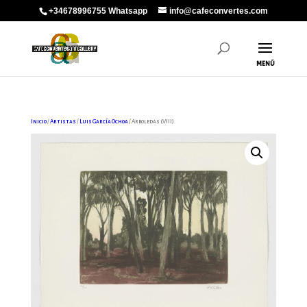
+34678996755 Whatsapp
info@cafeconvertes.com
Inicio
/
Artistas
/
Luis García Ochoa
/ Arboledas (VIII)