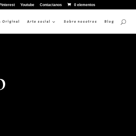
Pinterest
Youtube
Contactanos
0 elementos
a Original
Arte social
Sobre nosotros
Blog
O