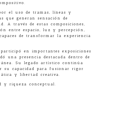
ompositivo.
por el uso de tramas, líneas y
cas que generan sensación de
d. A través de estas composiciones,
ión entre espacio, luz y percepción,
capaces de transformar la experiencia
 participó en importantes exposiciones
idó una presencia destacada dentro de
ánea. Su legado artístico continúa
r su capacidad para fusionar rigor
ática y libertad creativa.
d y riqueza conceptual.