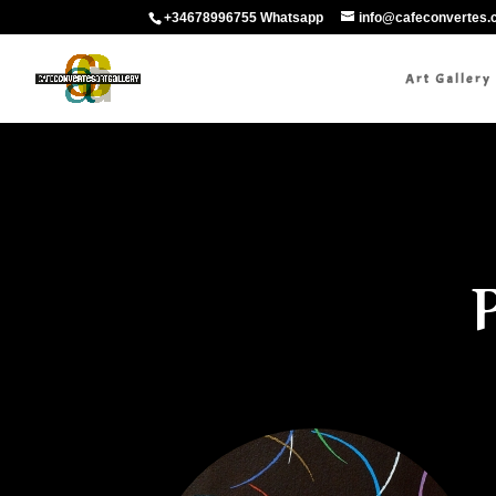
+34678996755 Whatsapp
info@cafeconvertes
Art Gallery