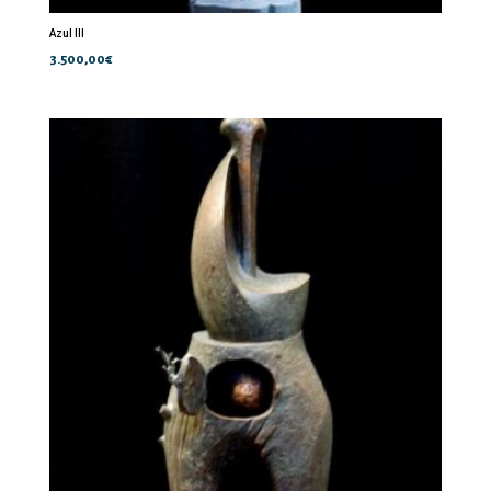
Azul III
3.500,00
€