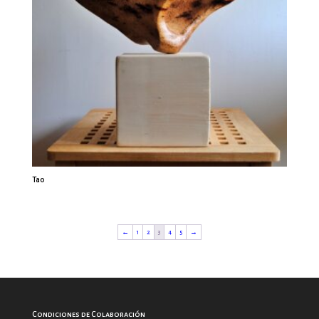
Tao
←
1
2
3
4
5
→
Condiciones de Colaboración