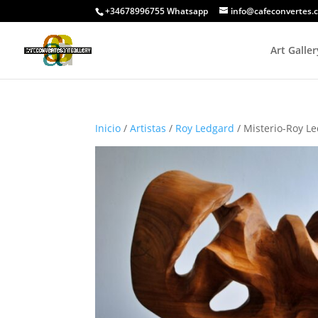
+34678996755 Whatsapp
info@cafeconvertes.
Art Galler
Inicio
/
Artistas
/
Roy Ledgard
/ Misterio-Roy L