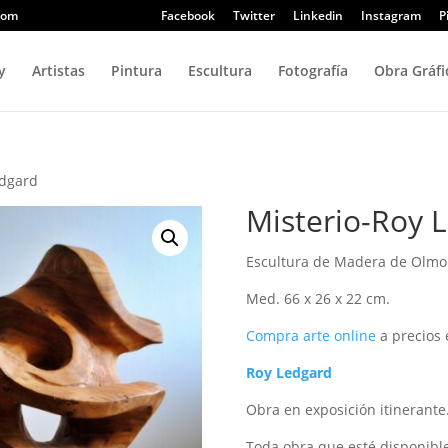
com
Facebook
Twitter
Linkedin
Instagram
P
y
Artistas
Pintura
Escultura
Fotografía
Obra Gráfi
edgard
Misterio-Roy 
Escultura de Madera de Olmo
Med. 66 x 26 x 22 cm.
Compra arte online
a precios 
Roy Ledgard
Obra en exposición itinerante
Toda obra que esté disponible