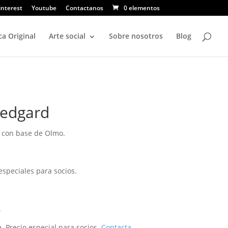
interest
Youtube
Contactanos
0 elementos
ca Original
Arte social
Sobre nosotros
Blog
Ledgard
 con base de Olmo.
especiales para socios.
.
. Precio especial para socios.
Contacta