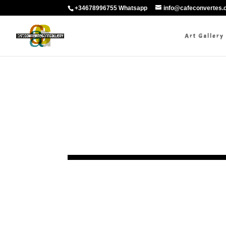
+34678996755 Whatsapp
info@cafeconvertes
Art Gallery