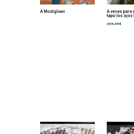
A Modigliani
A veces para 
tapo los ojos 
200,00
€