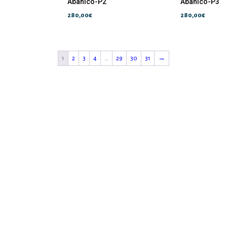
Abanico-P2
Abanico-P3
280,00
€
280,00
€
1
2
3
4
…
29
30
31
→