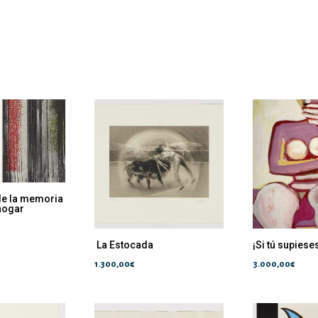
e la memoria
nogar
La Estocada
¡Si tú supiese
1.300,00
€
3.000,00
€