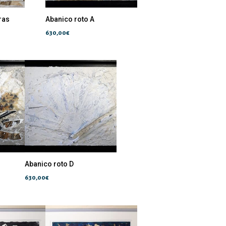
ras
Abanico roto A
630,00
€
Abanico roto D
630,00
€