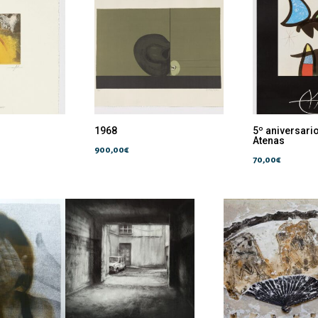
1968
5º aniversario
Atenas
900,00
€
70,00
€