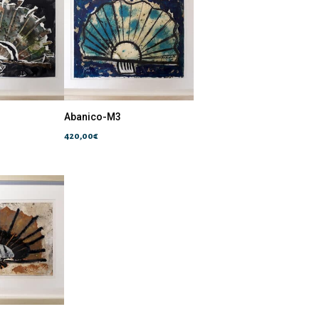
Abanico-M3
420,00
€