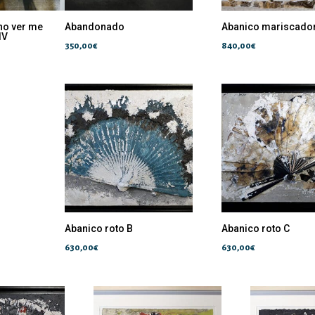
no ver me
Abandonado
Abanico mariscado
IV
350,00
€
840,00
€
Abanico roto B
Abanico roto C
630,00
€
630,00
€