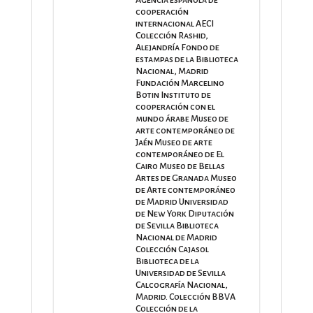
cooperación
internacional AECI
Colección Rashid,
Alejandría Fondo de
estampas de la Biblioteca
Nacional, Madrid
Fundación Marcelino
Botin Instituto de
cooperación con el
mundo árabe Museo de
arte contemporáneo de
Jaén Museo de arte
contemporáneo de El
Cairo Museo de Bellas
Artes de Granada Museo
de Arte contemporáneo
de Madrid Universidad
de New York Diputación
de Sevilla Biblioteca
Nacional de Madrid
Colección Cajasol
Biblioteca de la
Universidad de Sevilla
Calcografía Nacional,
Madrid. Colección BBVA
Colección de la