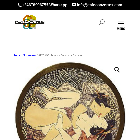
+34678996755 Whatsapp
info@cafeconvertes.com
Inicio
/
Novedades
/ AI TOKYO I Abrazo-Fernando Bellver