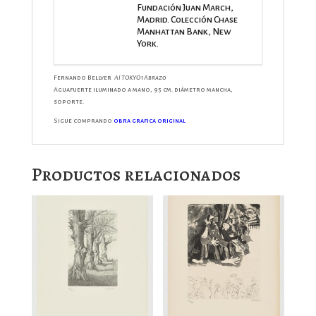
Fundación Juan March,
Madrid. Colección Chase
Manhattan Bank, New
York.
Fernando Bellver
AI TOKYO 1 Abrazo
Aguafuerte iluminado a mano, 95 cm. diámetro mancha,
soporte
.
Sigue comprando
obra grafica original
Productos relacionados