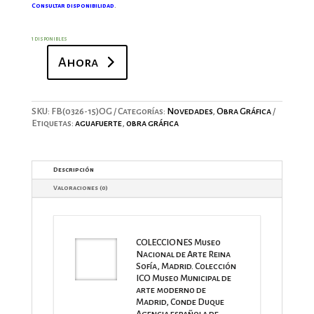
Consultar disponibilidad
.
1 disponibles
Ahora
AI
TOKYO
I
Abrazo-
SKU:
FB(0326-15)OG
Categorías:
Novedades
,
Obra Gráfica
Fernando
Etiquetas:
aguafuerte
,
obra gráfica
Bellver
cantidad
Descripción
Valoraciones (0)
COLECCIONES Museo
Nacional de Arte Reina
Sofía, Madrid. Colección
ICO Museo Municipal de
arte moderno de
Madrid, Conde Duque
Agencia española de