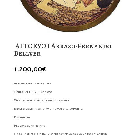
AI TOKYO I Abrazo-Fernando
Bellver
1.200,00
€
Artista
:
Fernando Bellver
Título
: AI TOKYO I Abrazo
Técnica:
Aguafuerte iluminado a mano
Dimensiones
:
95 cm. diámetro mancha, soporte
.
Edición
:
90
Pruebas de Artista:
10
Obra Gráfica Original numerada y firmada a mano por el artista.