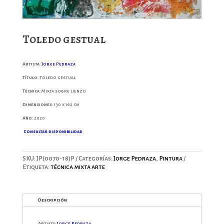
Toledo gestual
Artista
:
Jorge Pedraza
Título
: Toledo gestual
Técnica
: Mixta sobre lienzo
Dimensiones
: 130 x 162 cm
Año
: 2020
Consultar disponibilidad
SKU:
JP(0070-18)P
Categorías:
Jorge Pedraza
,
Pintura
Etiqueta:
técnica mixta arte
Descripción
Artista
:
Jorge Pedraza