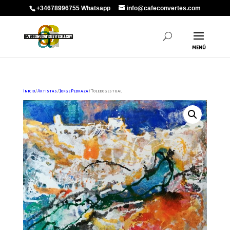
+34678996755 Whatsapp
info@cafeconvertes.com
Inicio
/
Artistas
/
Jorge Pedraza
/ Toledo gestual