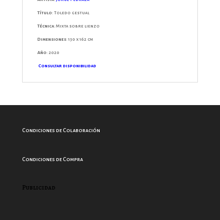
Título
: Toledo gestual
Técnica
: Mixta sobre lienzo
Dimensiones
: 130 x 162 cm
Año
: 2020
Consultar disponibilidad
Condiciones de Colaboración
Condiciones de Compra
Publicidad