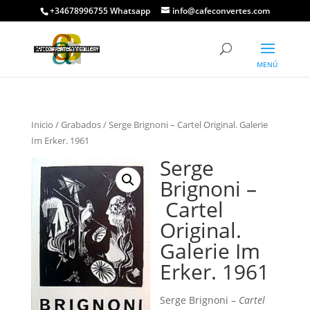
+34678996755 Whatsapp
info@cafeconvertes.com
Inicio
/
Grabados
/ Serge Brignoni – Cartel Original. Galerie
Im Erker. 1961
Serge
Brignoni –
Cartel
Original.
Galerie Im
Erker. 1961
Serge Brignoni –
Cartel