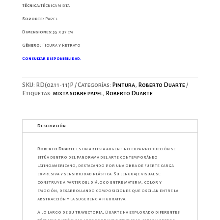
Técnica:
Técnica mixta
Soporte:
Papel
Dimensiones:
55 x 37 cm
Género:
Figura y Retrato
Consultar disponibilidad.
SKU:
RD(0211-11)P
Categorías:
Pintura
,
Roberto Duarte
Etiquetas:
mixta sobre papel
,
Roberto Duarte
Descripción
Roberto Duarte
es un artista argentino cuya producción se
sitúa dentro del panorama del arte contemporáneo
latinoamericano, destacando por una obra de fuerte carga
expresiva y sensibilidad plástica. Su lenguaje visual se
construye a partir del diálogo entre materia, color y
emoción, desarrollando composiciones que oscilan entre la
abstracción y la sugerencia figurativa.
A lo largo de su trayectoria, Duarte ha explorado diferentes