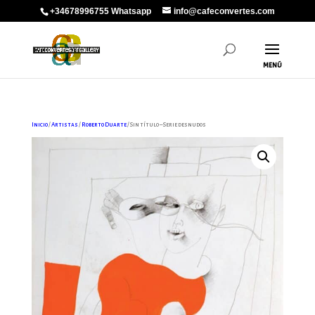
+34678996755 Whatsapp
info@cafeconvertes.com
Inicio
/
Artistas
/
Roberto Duarte
/ Sin título – Serie desnudos