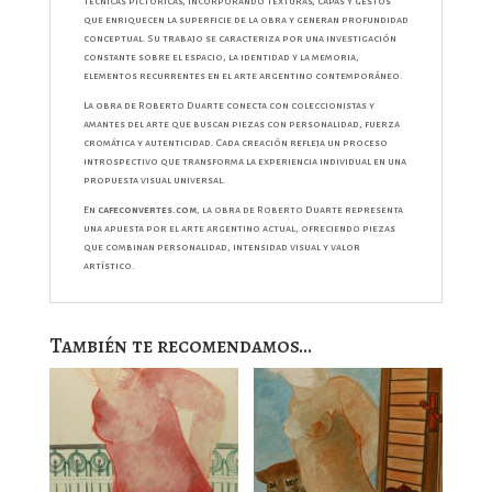
técnicas pictóricas, incorporando texturas, capas y gestos
que enriquecen la superficie de la obra y generan profundidad
conceptual. Su trabajo se caracteriza por una investigación
constante sobre el espacio, la identidad y la memoria,
elementos recurrentes en el arte argentino contemporáneo.
La obra de Roberto Duarte conecta con coleccionistas y
amantes del arte que buscan piezas con personalidad, fuerza
cromática y autenticidad. Cada creación refleja un proceso
introspectivo que transforma la experiencia individual en una
propuesta visual universal.
En
cafeconvertes.com
, la obra de Roberto Duarte representa
una apuesta por el arte argentino actual, ofreciendo piezas
que combinan personalidad, intensidad visual y valor
artístico.
También te recomendamos…