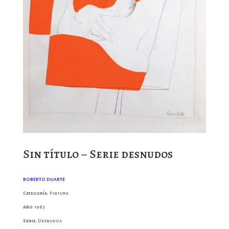
Sin título – Serie desnudos
ROBERTO DUARTE
Categoría:
Pintura
Año
: 1983
Serie
: Desnudos