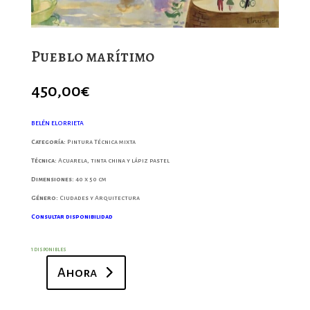
Pueblo marítimo
450,00
€
BELÉN ELORRIETA
Categoría:
Pintura Técnica mixta
Técnica:
Acuarela, tinta china y lápiz pastel
Dimensiones:
40 x 50 cm
Género:
Ciudades y Arquitectura
Consultar disponibilidad
1 disponibles
Ahora
Pueblo
marítimo
cantidad