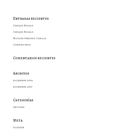
Entradas recientes
Cheque Regalo
Cheque Regalo
Nicolás Sánchez Cubillo
Compra Arte
Comentarios recientes
Archivos
diciembre 2019
diciembre 2017
Categorías
Artistas
Meta
Acceder