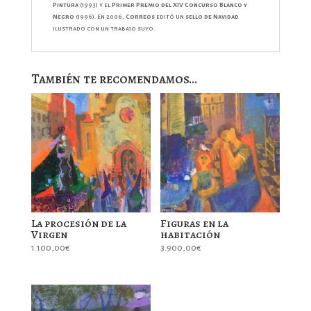
Pintura
(1993) y el
Primer Premio del XIV Concurso Blanco y
Negro
(1996). En 2006,
Correos
editó un
sello de Navidad
ilustrado con un trabajo suyo.
También te recomendamos…
La procesión de la
Figuras en la
Virgen
habitación
1.100,00
€
3.900,00
€