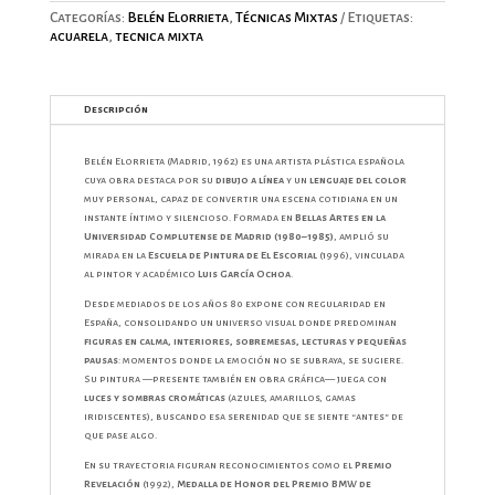
Categorías:
Belén Elorrieta
,
Técnicas Mixtas
Etiquetas:
acuarela
,
tecnica mixta
Descripción
Belén Elorrieta (Madrid, 1962) es una artista plástica española
cuya obra destaca por su
dibujo a línea
y un
lenguaje del color
muy personal, capaz de convertir una escena cotidiana en un
instante íntimo y silencioso. Formada en
Bellas Artes en la
Universidad Complutense de Madrid (1980–1985)
, amplió su
mirada en la
Escuela de Pintura de El Escorial
(1996), vinculada
al pintor y académico
Luis García Ochoa
.
Desde mediados de los años 80 expone con regularidad en
España, consolidando un universo visual donde predominan
figuras en calma, interiores, sobremesas, lecturas y pequeñas
pausas
: momentos donde la emoción no se subraya, se sugiere.
Su pintura —presente también en obra gráfica— juega con
luces y sombras cromáticas
(azules, amarillos, gamas
iridiscentes), buscando esa serenidad que se siente “antes” de
que pase algo.
En su trayectoria figuran reconocimientos como el
Premio
Revelación
(1992),
Medalla de Honor del Premio BMW de