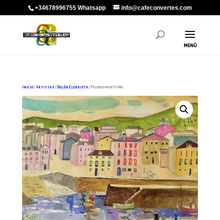
+34678996755 Whatsapp
info@cafeconvertes.com
Inicio
/
Artistas
/
Belén Elorrieta
/ Pueblo marítimo