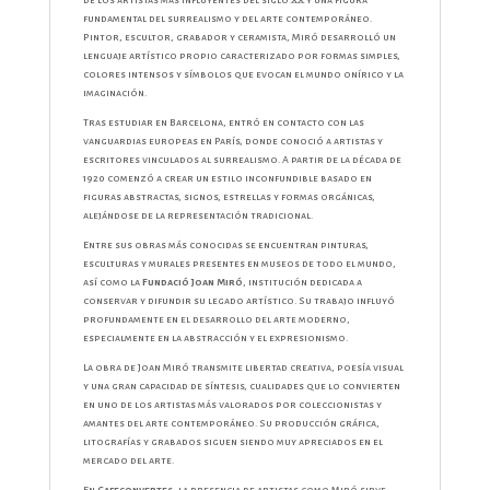
de los artistas más influyentes del siglo XX y una figura
fundamental del surrealismo y del arte contemporáneo.
Pintor, escultor, grabador y ceramista, Miró desarrolló un
lenguaje artístico propio caracterizado por formas simples,
colores intensos y símbolos que evocan el mundo onírico y la
imaginación.
Tras estudiar en Barcelona, entró en contacto con las
vanguardias europeas en París, donde conoció a artistas y
escritores vinculados al surrealismo. A partir de la década de
1920 comenzó a crear un estilo inconfundible basado en
figuras abstractas, signos, estrellas y formas orgánicas,
alejándose de la representación tradicional.
Entre sus obras más conocidas se encuentran pinturas,
esculturas y murales presentes en museos de todo el mundo,
así como la
Fundació Joan Miró
, institución dedicada a
conservar y difundir su legado artístico. Su trabajo influyó
profundamente en el desarrollo del arte moderno,
especialmente en la abstracción y el expresionismo.
La obra de Joan Miró transmite libertad creativa, poesía visual
y una gran capacidad de síntesis, cualidades que lo convierten
en uno de los artistas más valorados por coleccionistas y
amantes del arte contemporáneo. Su producción gráfica,
litografías y grabados siguen siendo muy apreciados en el
mercado del arte.