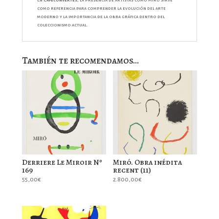
En
Cafeconvertes
, la presencia de artistas como Miró sirve
como referencia para comprender la evolución del arte
moderno y la importancia de la obra gráfica dentro del
coleccionismo actual.
También te recomendamos…
Derriere Le Miroir Nº
Miró. Obra inédita
169
recent (11)
55,00
€
2.800,00
€