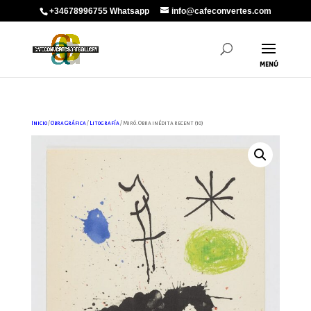
+34678996755 Whatsapp
info@cafeconvertes.com
Inicio
/
Obra Gráfica
/
Litografía
/ Miró. Obra inédita recent (10)