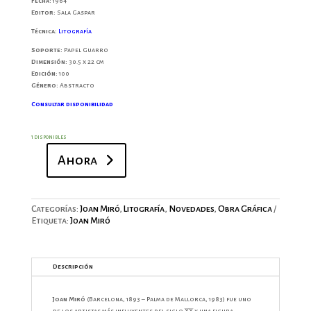
Fecha:
1964
Editor:
Sala Gaspar
Técnica:
Litografía
Soporte:
Papel Guarro
Dimensión:
30.5 x 22 cm
Edición:
100
Género:
Abstracto
Consultar disponibilidad
1 disponibles
Ahora
Miró.
Obra
inédita
recent
Categorías:
Joan Miró
,
Litografía
,
Novedades
,
Obra Gráfica
(10)
Etiqueta:
Joan Miró
cantidad
Descripción
Joan Miró
(Barcelona, 1893 – Palma de Mallorca, 1983) fue uno