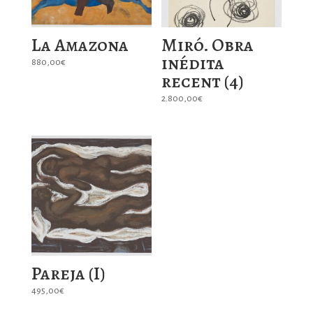
La Amazona
Miró. Obra
inédita
880,00
€
recent (4)
2.800,00
€
Pareja (I)
495,00
€