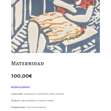
Maternidad
100,00
€
BELÉN ELORRIETA
Categoría:
Grabados y estampas Obra Gráfica
Técnica:
Linograbado a cuatro tintas
Dimensiones:
18 x 14 cm mancha