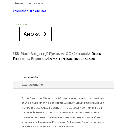
Género:
Figura y Retrato
Consultar disponibilidad
1 disponibles
Ahora
Maternidad
cantidad
SKU:
MujerArt_014_BE(0186-22)OG
Categoría:
Belén
Elorrieta
Etiquetas:
La maternidad
,
linograbado
Descripción
Valoraciones (0)
Belén Elorrieta (Madrid, 1962) es una artista plástica española
cuya obra destaca por su
dibujo a línea
y un
lenguaje del color
muy personal, capaz de convertir una escena cotidiana en un
instante íntimo y silencioso. Formada en
Bellas Artes en la
Universidad Complutense de Madrid (1980–1985)
, amplió su
mirada en la
Escuela de Pintura de El Escorial
(1996), vinculada