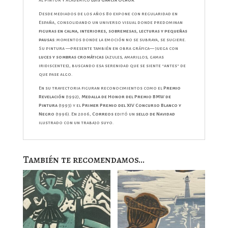
al pintor y académico
Luis García Ochoa
.
Desde mediados de los años 80 expone con regularidad en
España, consolidando un universo visual donde predominan
figuras en calma, interiores, sobremesas, lecturas y pequeñas
pausas
: momentos donde la emoción no se subraya, se sugiere.
Su pintura —presente también en obra gráfica— juega con
luces y sombras cromáticas
(azules, amarillos, gamas
iridiscentes), buscando esa serenidad que se siente “antes” de
que pase algo.
En su trayectoria figuran reconocimientos como el
Premio
Revelación
(1992),
Medalla de Honor del Premio BMW de
Pintura
(1993) y el
Primer Premio del XIV Concurso Blanco y
Negro
(1996). En 2006,
Correos
editó un
sello de Navidad
ilustrado con un trabajo suyo.
También te recomendamos…