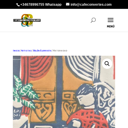
+34678996755 Whatsapp
info@cafeconvertes.com
Inicio
/
Artistas
/
Belén Elorrieta
/ Maternidad