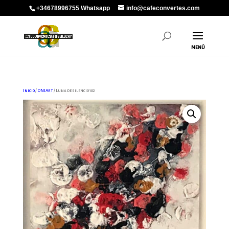
+34678996755 Whatsapp
info@cafeconvertes.com
Inicio
/
DNIArt
/ Luna de silencio 102