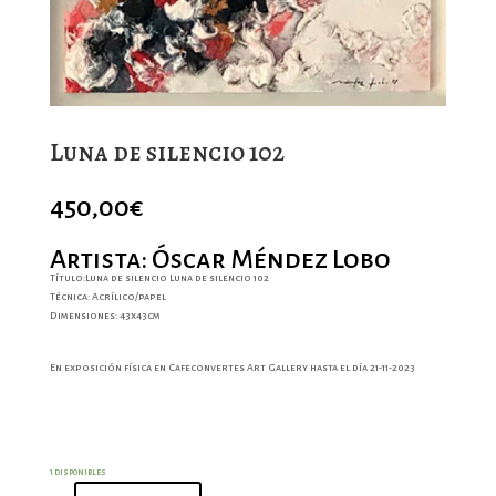
Luna de silencio 102
450,00
€
Artista: Óscar Méndez Lobo
Título:Luna de silencio Luna de silencio 102
Técnica: Acrílico/papel
Dimensiones: 43x43cm
En exposición física en Cafeconvertes Art Gallery hasta el día 21-11-2023
1 disponibles