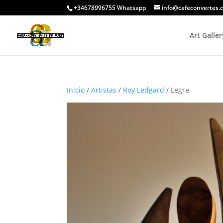
+34678996755 Whatsapp
info@cafeconvertes.
Art Galler
Inicio
/
Artistas
/
Roy Ledgard
/ Legre