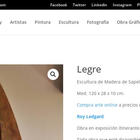
com
Facebook
Twitter
Linkedin
Instagram
P
y
Artistas
Pintura
Escultura
Fotografía
Obra Gráfi
Legre
Escultura de Madera de Sapel
Med. 120 x 28 x 10 cm.
Compra arte online
a precios 
Roy Ledgard
Obra en exposición itinerante
Toda obra que esté disponible