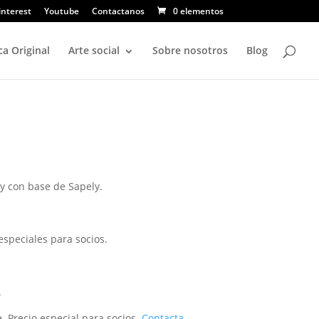
interest
Youtube
Contactanos
0 elementos
ca Original
Arte social
Sobre nosotros
Blog
y con base de Sapely.
especiales para socios.
.
. Precio especial para socios.
Contacta