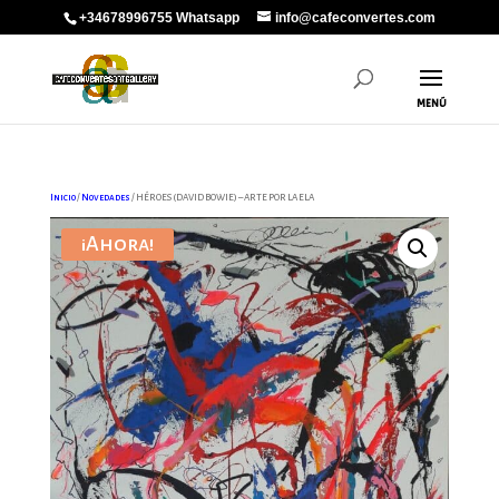
+34678996755 Whatsapp
info@cafeconvertes.com
Inicio
/
Novedades
/ HÉROES (DAVID BOWIE) – ARTE POR LA ELA
¡Ahora!