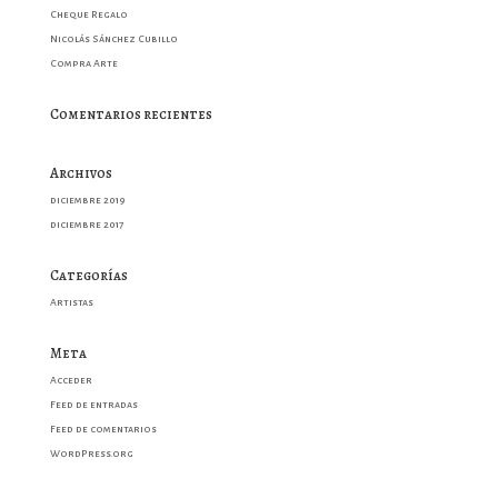
Cheque Regalo
Nicolás Sánchez Cubillo
Compra Arte
Comentarios recientes
Archivos
diciembre 2019
diciembre 2017
Categorías
Artistas
Meta
Acceder
Feed de entradas
Feed de comentarios
WordPress.org