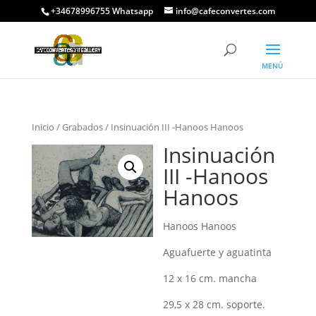
+34678996755 Whatsapp
info@cafeconvertes.com
Inicio
/
Grabados
/ Insinuación III -Hanoos Hanoos
Insinuación
III -Hanoos
Hanoos
Hanoos Hanoos
Aguafuerte y aguatinta
12 x 16 cm. mancha
29,5 x 28 cm. soporte.