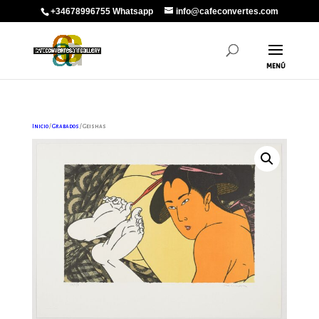
+34678996755 Whatsapp
info@cafeconvertes.com
Inicio
/
Grabados
/ Geishas