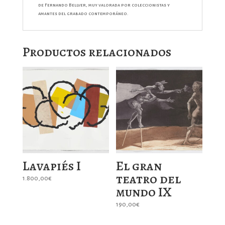
de Fernando Bellver, muy valorada por coleccionistas y
amantes del grabado contemporáneo.
Productos relacionados
Lavapiés I
El gran
teatro del
1.800,00
€
mundo IX
190,00
€