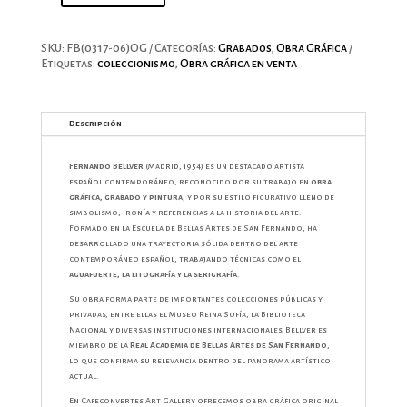
cantidad
SKU:
FB(0317-06)OG
Categorías:
Grabados
,
Obra Gráfica
Etiquetas:
coleccionismo
,
Obra gráfica en venta
Descripción
Fernando Bellver
(Madrid, 1954) es un destacado artista
español contemporáneo, reconocido por su trabajo en
obra
gráfica, grabado y pintura
, y por su estilo figurativo lleno de
simbolismo, ironía y referencias a la historia del arte.
Formado en la Escuela de Bellas Artes de San Fernando, ha
desarrollado una trayectoria sólida dentro del arte
contemporáneo español, trabajando técnicas como el
aguafuerte, la litografía y la serigrafía
.
Su obra forma parte de importantes colecciones públicas y
privadas, entre ellas el Museo Reina Sofía, la Biblioteca
Nacional y diversas instituciones internacionales. Bellver es
miembro de la
Real Academia de Bellas Artes de San Fernando
,
lo que confirma su relevancia dentro del panorama artístico
actual.
En Cafeconvertes Art Gallery ofrecemos obra gráfica original