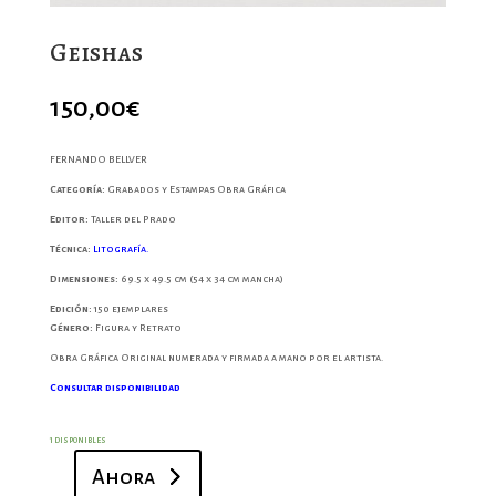
Geishas
150,00
€
FERNANDO BELLVER
Categoría:
Grabados y Estampas Obra Gráfica
Editor:
Taller del Prado
Técnica:
Litografía.
Dimensiones:
69.5 x 49.5 cm (54 x 34 cm mancha)
Edición:
150 ejemplares
Género:
Figura y Retrato
Obra Gráfica Original numerada y firmada a mano por el artista.
Consultar disponibilidad
1 disponibles
Ahora
Geishas