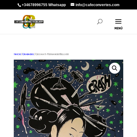
+34678996755 Whatsapp
info@cafeconvertes.com
Inicio
/
Grabados
/ Geisha II-Fernando Bellver