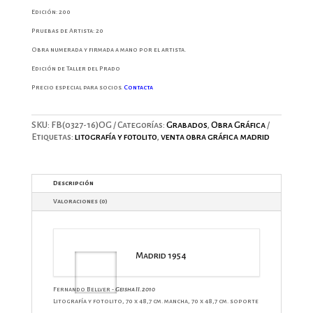
Edición:
200
Pruebas de Artista:
20
Obra numerada y firmada a mano por el artista.
Edición de Taller del Prado
Precio especial para socios.
Contacta
SKU:
FB(0327-16)OG
Categorías:
Grabados
,
Obra Gráfica
Etiquetas:
litografía y fotolito
,
venta obra gráfica madrid
Descripción
Valoraciones (0)
Madrid 1954
Fernando Bellver
-
Geisha II. 2010
Litografía y fotolito, 70 x 48,7 cm. mancha, 70 x 48,7 cm. soporte