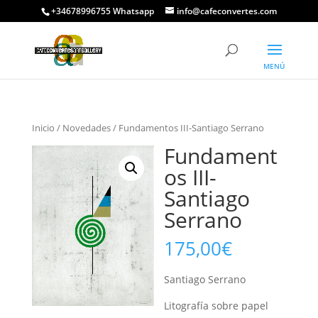
+34678996755 Whatsapp
info@cafeconvertes.com
Inicio
/
Novedades
/ Fundamentos III-Santiago Serrano
Fundament
os III-
Santiago
Serrano
175,00
€
Santiago Serrano
Litografía sobre papel