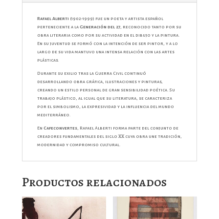
Rafael Alberti
(1902-1999) fue un poeta y artista español
perteneciente a la
Generación del 27
, reconocido tanto por su
obra literaria como por su actividad en el dibujo y la pintura.
En su juventud se formó con la intención de ser pintor, y a lo
largo de su vida mantuvo una intensa relación con las artes
plásticas.
Durante su exilio tras la Guerra Civil continuó
desarrollando obra gráfica, ilustraciones y pinturas,
creando un estilo personal de gran sensibilidad poética. Su
trabajo plástico, al igual que su literatura, se caracteriza
por el simbolismo, la expresividad y la influencia del mundo
mediterráneo.
En
Cafeconvertes
, Rafael Alberti forma parte del conjunto de
creadores fundamentales del siglo XX cuya obra une tradición,
modernidad y compromiso cultural.
Productos relacionados