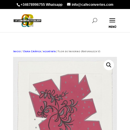
+34678996755 Whatsapp
info@cafeconvertes.com
Inicio
/
Obra Gráfica
/
aguatinta
/ Flor de Invierno (Naturaleza V)