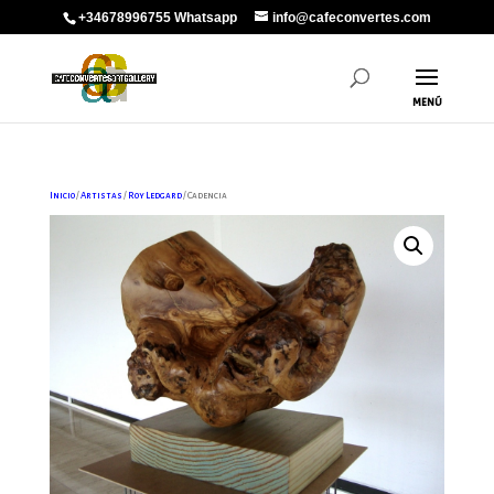
+34678996755 Whatsapp
info@cafeconvertes.com
Inicio
/
Artistas
/
Roy Ledgard
/ Cadencia