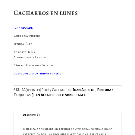
Cacharros en lunes
JUAN ALCALDE
Categoría:
Pintura
Técnica:
Óleo
Soporte:
Tabla
Dimensiones:
28 x 40 cm
Género:
Bodegón y Objetos
Consultar disponibilidad y precio
SKU:
JA(0136-13)P-06
Categorías:
Juan Alcalde
,
Pintura
Etiquetas:
Juan Alcalde
,
oleo sobre tabla
Descripción
Juan Alcalde
es un artista español contemporáneo cuya obra se
caracteriza por una profunda investigación plástica y una