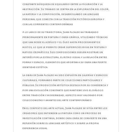
constante búsqueda de equilibrio entre la figuración y la
abstracción. Su trabajo se centra en la exploración del color,
la materia y la composición, desarrollando un lenguaje
personal que conecta con la tradición pictórica europea y
con las corrientes contemporáneas.
A lo largo de su trayectoria, Juan Alcalde ha trabajado
principalmente en pintura y obra gráfica, utilizando técnicas
que van desde el acrílico y el óleo hasta procedimientos
mixtos, lo que le permite crear superficies ricas en textura y
matices cromáticos. Sus composiciones suelen mostrar un
interés por la estructura, el ritmo visual y la relación entre
forma y espacio, elementos que aportan a su obra una fuerte
identidad estética.
La obra de Juan Alcalde ha sido expuesta en galerías y espacios
culturales, formando parte de colecciones particulares y
públicas. Su producción artística destaca por su coherencia y
por una evolución constante que mantiene vivo el diálogo
entre tradición y modernidad, aspecto muy valorado por
coleccionistas y amantes del arte contemporáneo.
En el contexto del arte actual, Juan Alcalde se sitúa entre los
creadores que entienden la pintura como un proceso de
investigación continua, donde cada obra se convierte en una
reflexión sobre el lenguaje artístico y sobre la propia
experiencia visual.