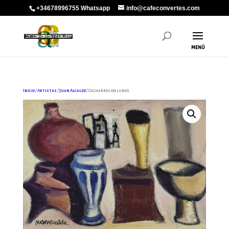
+34678996755 Whatsapp
info@cafeconvertes.com
Inicio
/
Artistas
/
Juan Alcalde
/ Cacharros en lunes