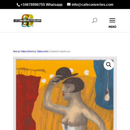
+34678996755 Whatsapp
info@cafeconvertes.com
Inicio
/
Obra Gráfica
/
Serigafía
/ Cabaret amarillo