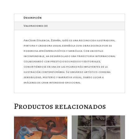
Descripción
Valoraciones (0)
Ana Juan (Valencia, España, 1961) es una reconocida ilustradora,
pintora y creadora visual española cuya obra destaca por su
poderosa atmósfera poética y simbólica. Con un estilo
inconfundible, ha desarrollado una trayectoria internacional
colaborando con prestigiosos medios y editoriales,
convirtiéndose en una de las figuras más influyentes de la
ilustración contemporánea. Su universo artístico combina
sensibilidad, misterio y narrativa visual, dando lugar a
imágenes de gran intensidad emocional.
Productos relacionados