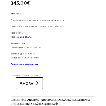
345,00
€
ANA JUAN
Obra original numerada y firmada por el artista.
Categoría:
Grabados y estampas Obra Gráfica
Fecha:
1992
Técnica:
Serigrafía
Soporte:
Papel
Dimensiones:
105.5 x 60.5 cm
Edición:
75 ejemplares
Género:
Figura y Retrato
Consultar disponibilidad
1 disponibles (puede reservarse)
Ahora
Cabaret
amarillo
cantidad
Categorías:
Ana Juan
,
Novedades
,
Obra Gráfica
,
Serigafía
Etiquetas:
obra gráfica
,
serigrafía