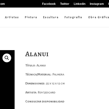
.com
Facebook
Twitter
Linkedin
Instagram
Artistas
Pintura
Escultura
Fotografía
Obra Gráfic
Alanui
Título:
Alanui
Técnica/Material:
Palmera
Dimensiones:
25 x 12 x 12 cm
Artista:
Roy Ledgard
Consultar disponibilidad