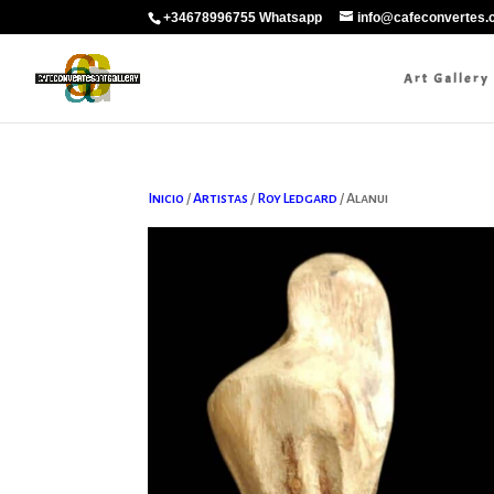
+34678996755 Whatsapp
info@cafeconvertes
Art Gallery
Inicio
/
Artistas
/
Roy Ledgard
/ Alanui