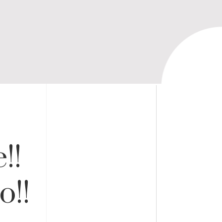
!!
!!