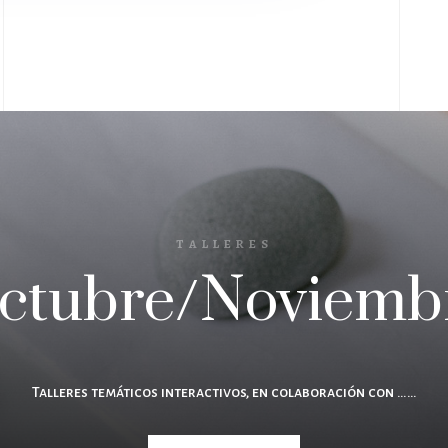
TALLERES
ctubre/Noviemb
Talleres temáticos interactivos, en colaboración con ……