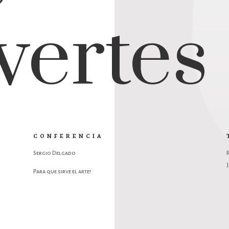
vertes
CONFERENCIA
Sergio Delgado
J
Para que sirve el arte?