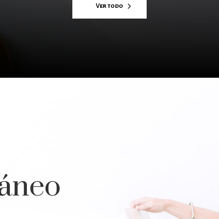
Ver todo
áneo