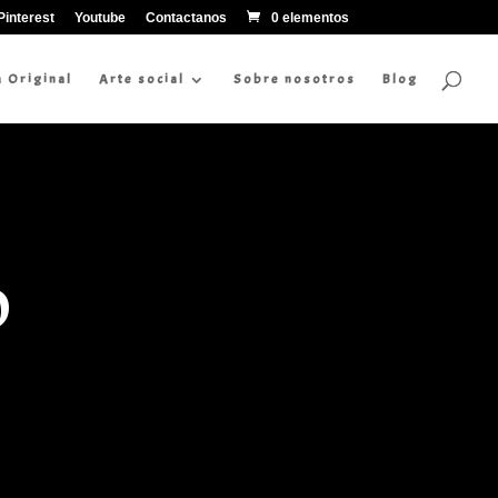
Pinterest
Youtube
Contactanos
0 elementos
a Original
Arte social
Sobre nosotros
Blog
O