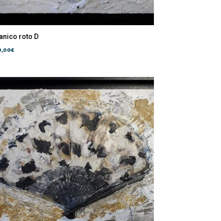
anico roto D
0,00
€