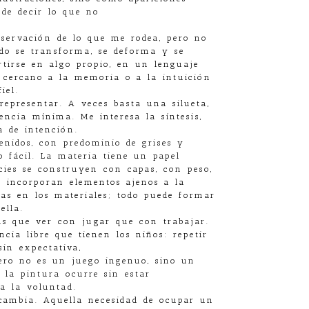
de decir lo que no
bservación de lo que me rodea, pero no
ado se transforma, se deforma y se
rtirse en algo propio, en un lenguaje
 cercano a la memoria o a la intuición
iel.
epresentar. A veces basta una silueta,
encia mínima. Me interesa la síntesis,
a de intención.
enidos, con predominio de grises y
to fácil. La materia tiene un papel
cies se construyen con capas, con peso,
s incorporan elementos ajenos a la
as en los materiales; todo puede formar
ella.
ás que ver con jugar que con trabajar.
cia libre que tienen los niños: repetir
sin expectativa,
ero no es un juego ingenuo, sino un
e la pintura ocurre sin estar
a la voluntad.
 cambia. Aquella necesidad de ocupar un