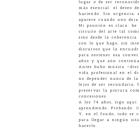
lugar o de ser reconocid
más esencial: el deseo d
haciendo. Sin urgencia, 
aparece cuando uno deja 
Mi posición es clara: h
circuito del arte tal co
sino desde la coherencia
con lo que hago, sin int
discursos que la encuadr
para sostener esa conve
años y que aún continúa
Antes hubo música —disc
vida profesional en el d
no depender nunca de la 
lejos de ser secundaria, 
preservar la pintura com
concesiones.
A los 74 años, sigo aquí
aprendiendo. Probando. I
Y, en el fondo, todo se
para llegar a ningún sit
hacerlo.