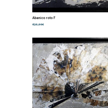
Abanico roto F
630,00
€