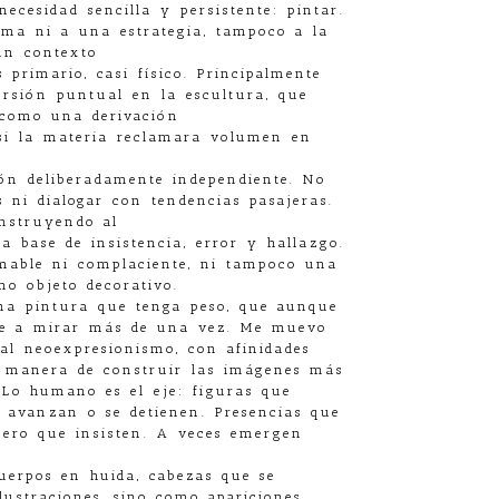
ecesidad sencilla y persistente: pintar.
ma ni a una estrategia, tampoco a la
un contexto
 primario, casi físico. Principalmente
ursión puntual en la escultura, que
 como una derivación
 si la materia reclamara volumen en
ión deliberadamente independiente. No
 ni dialogar con tendencias pasajeras.
onstruyendo al
a base de insistencia, error y hallazgo.
able ni complaciente, ni tampoco una
o objeto decorativo.
una pintura que tenga peso, que aunque
ue a mirar más de una vez. Me muevo
 al neoexpresionismo, con afinidades
a manera de construir las imágenes más
 Lo humano es el eje: figuras que
e avanzan o se detienen. Presencias que
pero que insisten. A veces emergen
uerpos en huida, cabezas que se
ustraciones, sino como apariciones