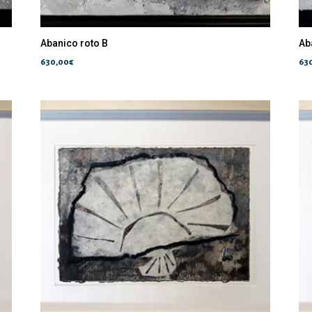
Abanico roto B
Ab
630,00
€
63