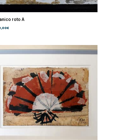
anico roto A
0,00
€