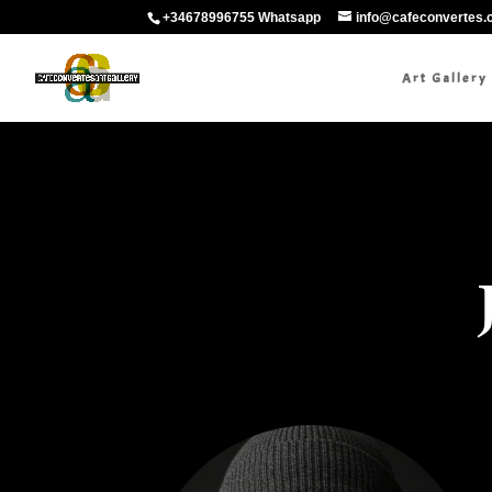
+34678996755 Whatsapp
info@cafeconvertes
Art Gallery