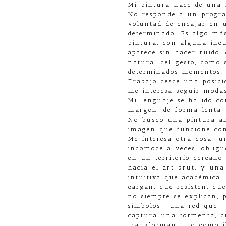
Mi pintura nace de una n
No responde a un progra
voluntad de encajar en 
determinado. Es algo más
pintura, con alguna inc
aparece sin hacer ruido,
natural del gesto, como
determinados momentos.
Trabajo desde una posic
me interesa seguir modas
Mi lenguaje se ha ido c
margen, de forma lenta, 
No busco una pintura am
imagen que funcione com
Me interesa otra cosa: 
incomode a veces, oblig
en un territorio cercano
hacia el art brut, y un
intuitiva que académica.
cargan, que resisten, qu
no siempre se explican, 
símbolos —una red que
captura una tormenta, c
transforman— no como il