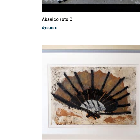
Abanico roto C
630,00
€