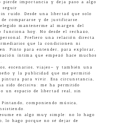
o pierde importancia y deja paso a algo
e seguir
sin ruido. Desde una libertad que solo
de compararse y de justificarse.
e elegido mantenerme al margen del
mo funciona hoy. No desde el rechazo,
 personal. Prefiero una relación directa
ermediarios que la condicionen ni
en. Pinto para entender, para explorar,
rsación íntima que empezó hace muchos
.
os, escenarios, viajes— y también una
iseño y la publicidad que me permitió
pintura para vivir. Esa circunstancia,
ha sido decisiva: me ha permitido
o un espacio de libertad real, sin
. Pintando, componiendo música,
nsistiendo.
 resume en algo muy simple: no lo hago
io, lo hago porque no sé dejar de