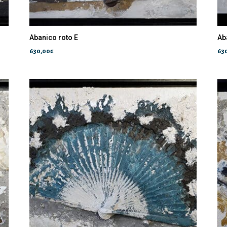
Abanico roto E
Ab
630,00
€
63