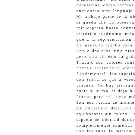
necesarias, como formas 
encuentra otro lenguaje.
Mi trabajo parte de la o
se queda ahí. Lo observ
reinterpreta hasta conve
pictórico autónomo, más
que a la representación f
No necesito mucho para r
uno o dos ojos, una pres
pero una síntesis cargad
Trabajo con colores cont
tierras, evitando el efec
fundamental: las superfi
con texturas que a vece
pintura. No hay jerarquí
parte si suma, si deja hu
Pintar, para mí, tiene m
Con esa forma de insisten
sin cansancio, descubrir 
equivocarse sin miedo. P
espacio de libertad dond
completamente sometida 
Con los años, la mirada