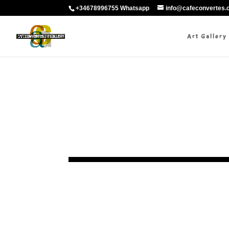
+34678996755 Whatsapp
info@cafeconvertes
Art Gallery