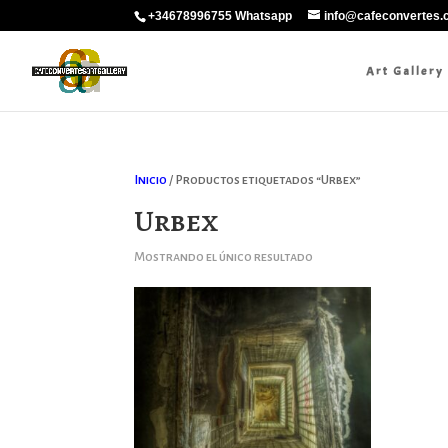
+34678996755 Whatsapp
info@cafeconvertes
Art Gallery
Inicio
/ Productos etiquetados “Urbex”
Urbex
Mostrando el único resultado