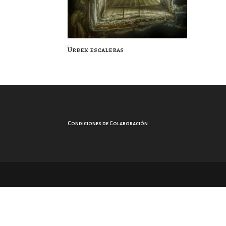
Urbex escaleras
Condiciones de Colaboración