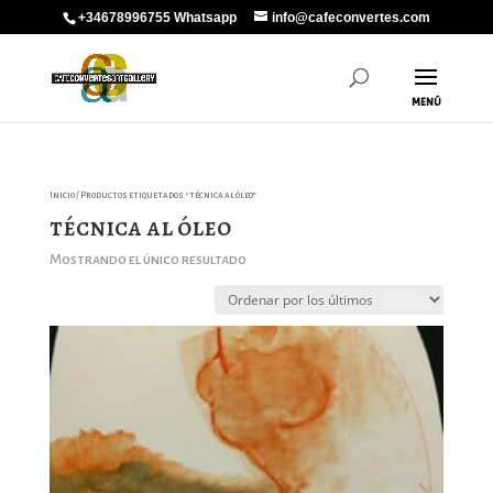
+34678996755 Whatsapp
info@cafeconvertes.com
Inicio
/ Productos etiquetados “técnica al óleo”
técnica al óleo
Mostrando el único resultado