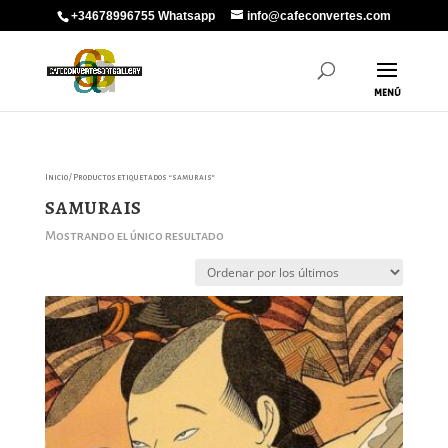
+34678996755 Whatsapp
info@cafeconvertes.com
Inicio
/ Productos etiquetados “samurais”
samurais
Mostrando el único resultado