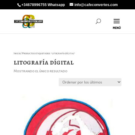
+34678996755 Whatsapp
info@cafeconvertes.com
Inicio
/ Productos etiquetados “litografía dígital”
litografía dígital
Mostrando el único resultado