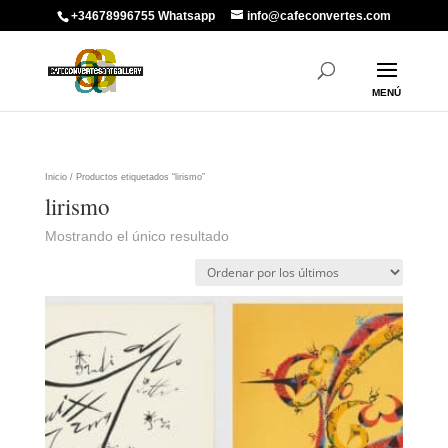
+34678996755 Whatsapp
info@cafeconvertes.com
Inicio
/ Productos etiquetados “lirismo”
lirismo
Mostrando el único resultado