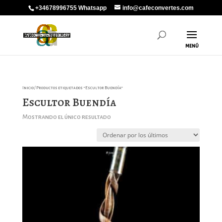
+34678996755 Whatsapp
info@cafeconvertes.com
Inicio
/ Productos etiquetados “Escultor Buendía”
Escultor Buendía
Mostrando el único resultado