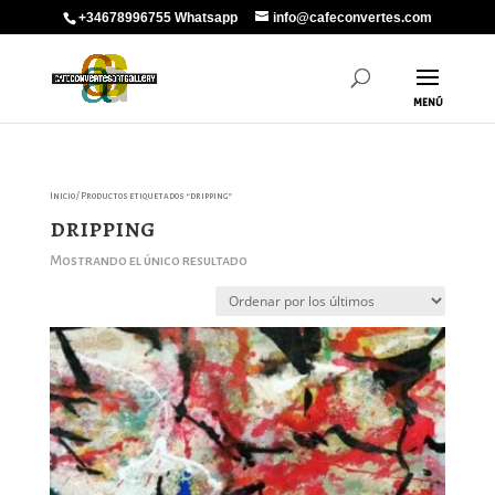
+34678996755 Whatsapp
info@cafeconvertes.com
Inicio
/ Productos etiquetados “dripping”
dripping
Mostrando el único resultado