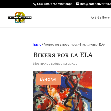
+34678996755 Whatsapp
info@cafeconvertes
Art Gallery
Inicio
/ Productos etiquetados “Bikers por la ELA”
Bikers por la ELA
Mostrando el único resultado
¡Ahora!