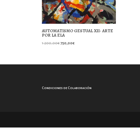
AUTOMATISMO GESTUAL XII- ARTE
POR LA ELA
El
El
1.200,00
€
750,00
€
precio
precio
original
actual
era:
es:
1.200,00€.
750,00€.
Condiciones de Colaboración